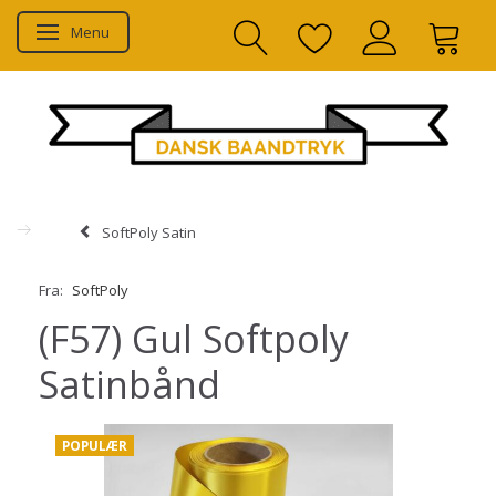
Menu
Skifte navigation
SoftPoly Satin
Fra:
SoftPoly
(F57) Gul Softpoly
Satinbånd
POPULÆR