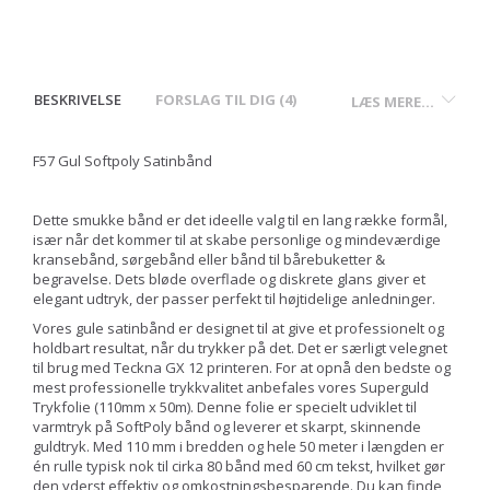
BESKRIVELSE
FORSLAG TIL DIG (4)
LÆS MERE...
F57 Gul Softpoly Satinbånd
Dette smukke bånd er det ideelle valg til en lang række formål,
især når det kommer til at skabe personlige og mindeværdige
kransebånd, sørgebånd eller bånd til bårebuketter &
begravelse. Dets bløde overflade og diskrete glans giver et
elegant udtryk, der passer perfekt til højtidelige anledninger.
Vores gule satinbånd er designet til at give et professionelt og
holdbart resultat, når du trykker på det. Det er særligt velegnet
til brug med Teckna GX 12 printeren. For at opnå den bedste og
mest professionelle trykkvalitet anbefales vores Superguld
Trykfolie (110mm x 50m). Denne folie er specielt udviklet til
varmtryk på SoftPoly bånd og leverer et skarpt, skinnende
guldtryk. Med 110 mm i bredden og hele 50 meter i længden er
én rulle typisk nok til cirka 80 bånd med 60 cm tekst, hvilket gør
den yderst effektiv og omkostningsbesparende. Du kan finde