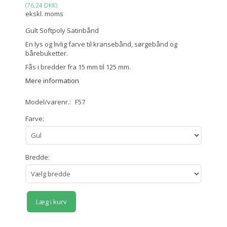
(
76,24 DKK
)
ekskl. moms
Gult Softpoly Satinbånd
En lys og livlig farve til kransebånd, sørgebånd og
bårebuketter.
Fås i bredder fra 15 mm til 125 mm.
Mere information
Model/varenr.:
F57
Farve:
Bredde:
Læg i kurv