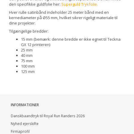
den specifikke guldfolie her:
Superguld Trykfolie
.
Hver rulle satinbånd indeholder 25 meter bånd med en
kernediameter på Ø55 mm, hvilket sikrer rigeligt materiale til
dine projekter.
Tilgængelige bredder:
15 mm (bemærk: denne bredde er ikke egnet til Teckna
GX 12 printeren)
25 mm
40 mm
75 mm
100 mm
125 mm
INFORMATIONER
Danskbaandtryk til Royal Run Randers 2026
Nyhed ejerskifte
Firmaprofil