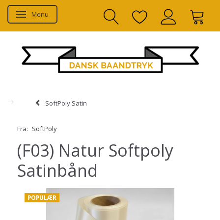
Menu
Skifte navigation
SoftPoly Satin
Fra:
SoftPoly
(F03) Natur Softpoly
Satinbånd
POPULÆR