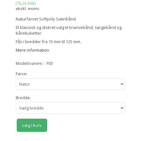
(
76,24 DKK
)
ekskl. moms
Naturfarvet Softpoly Satinbånd
Et klassisk og diskret valg til kransebånd, sørgebånd og
bårebuketter.
Fås i bredder fra 15 mm til 125 mm.
Mere information
Model/varenr.:
F03
Farve:
Bredde:
Læg i kurv