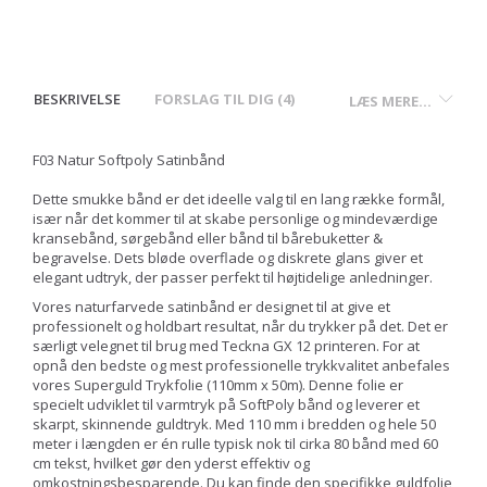
BESKRIVELSE
FORSLAG TIL DIG (4)
LÆS MERE...
F03 Natur Softpoly Satinbånd
Dette smukke bånd er det ideelle valg til en lang række formål,
især når det kommer til at skabe personlige og mindeværdige
kransebånd, sørgebånd eller bånd til bårebuketter &
begravelse. Dets bløde overflade og diskrete glans giver et
elegant udtryk, der passer perfekt til højtidelige anledninger.
Vores naturfarvede satinbånd er designet til at give et
professionelt og holdbart resultat, når du trykker på det. Det er
særligt velegnet til brug med Teckna GX 12 printeren. For at
opnå den bedste og mest professionelle trykkvalitet anbefales
vores Superguld Trykfolie (110mm x 50m). Denne folie er
specielt udviklet til varmtryk på SoftPoly bånd og leverer et
skarpt, skinnende guldtryk. Med 110 mm i bredden og hele 50
meter i længden er én rulle typisk nok til cirka 80 bånd med 60
cm tekst, hvilket gør den yderst effektiv og
omkostningsbesparende. Du kan finde den specifikke guldfolie