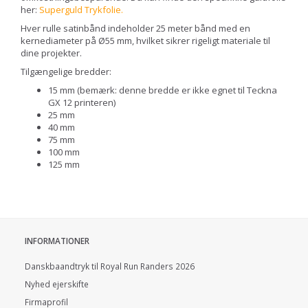
her:
Superguld Trykfolie
.
Hver rulle satinbånd indeholder 25 meter bånd med en
kernediameter på Ø55 mm, hvilket sikrer rigeligt materiale til
dine projekter.
Tilgængelige bredder:
15 mm (bemærk: denne bredde er ikke egnet til Teckna
GX 12 printeren)
25 mm
40 mm
75 mm
100 mm
125 mm
INFORMATIONER
Danskbaandtryk til Royal Run Randers 2026
Nyhed ejerskifte
Firmaprofil