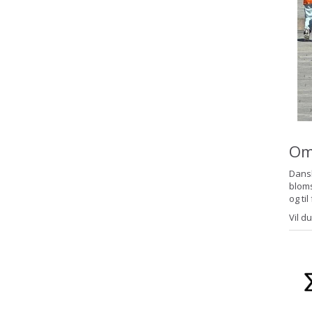
Om
Dansk
bloms
og til
Vil d