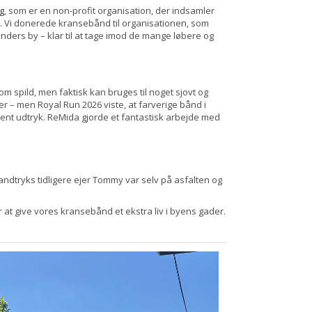
g
, som er en non-profit organisation, der indsamler
. Vi donerede kransebånd til organisationen, som
nders by – klar til at tage imod de mange løbere og
som spild, men faktisk kan bruges til noget sjovt og
 – men Royal Run 2026 viste, at farverige bånd i
ment udtryk. ReMida gjorde et fantastisk arbejde med
ndtryks tidligere ejer Tommy var selv på asfalten og
for at give vores kransebånd et ekstra liv i byens gader.