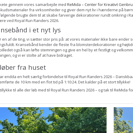
skete gennem vores samarbejde med
ReMida – Center for Kreativt Genbru
kudsmaterialer fra virksomheder og giver dem nyt liv i hænderne på børn
følgende brugte dem til at skabe farverige dekorationer rundt omkring i Ra
uere ved Royal Run Randers 2026.
nsebånd i et nyt lys
r en af de ting, vi sætter stor pris på: at vores materialer ikke bare ender 
gsfuldt. Kransebånd kender de fleste fra blomsterdekorationer og højtider
illedet også kan løfte stemningen og give en hel by et festligt og velkom
ingen, og vi er stolte af at have bidraget.
løber fra huset
ar endda en helt særlig forbindelse til Royal Run Randers 2026 – Danskbaa
mførte de 10 km med en flot tid på 1:10:24. Det kalder på et stort tillykke!
 tillykke til alle der løb med til Royal Run Randers 2026 – og tak til ReMida 