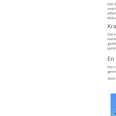
Det 
overs
efter
tilsk
Kra
Det e
menin
gadeb
pyntn
En 
Der v
genne
Stort