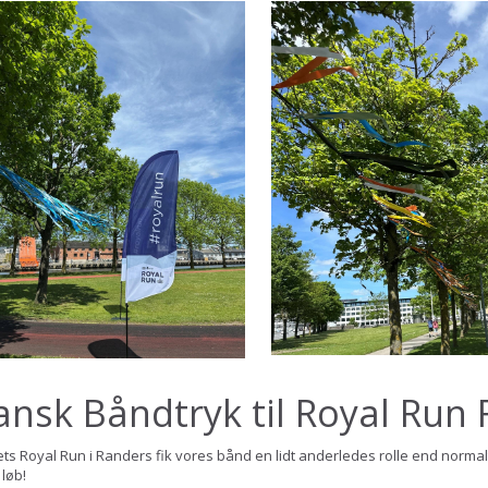
ansk Båndtryk til Royal Run
rets Royal Run i Randers fik vores bånd en lidt anderledes rolle end normal
 løb!