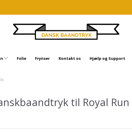
in
Folie
Frynser
Kontakt os
Hjælp og Support
26
anskbaandtryk til Royal Run