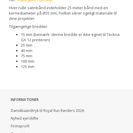
Hver rulle satinbånd indeholder 25 meter bånd med en
kernediameter på Ø55 mm, hvilket sikrer rigeligt materiale til
dine projekter.
Tilgængelige bredder:
15 mm (bemærk: denne bredde er ikke egnet til Teckna
GX 12 printeren)
25 mm
40 mm
75 mm
100 mm
125 mm
INFORMATIONER
Danskbaandtryk til Royal Run Randers 2026
Nyhed ejerskifte
Firmaprofil