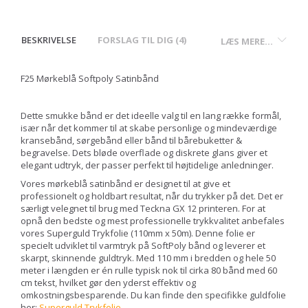
BESKRIVELSE
FORSLAG TIL DIG (4)
LÆS MERE...
F25 Mørkeblå Softpoly Satinbånd
Dette smukke bånd er det ideelle valg til en lang række formål,
især når det kommer til at skabe personlige og mindeværdige
kransebånd, sørgebånd eller bånd til bårebuketter &
begravelse. Dets bløde overflade og diskrete glans giver et
elegant udtryk, der passer perfekt til højtidelige anledninger.
Vores mørkeblå satinbånd er designet til at give et
professionelt og holdbart resultat, når du trykker på det. Det er
særligt velegnet til brug med Teckna GX 12 printeren. For at
opnå den bedste og mest professionelle trykkvalitet anbefales
vores Superguld Trykfolie (110mm x 50m). Denne folie er
specielt udviklet til varmtryk på SoftPoly bånd og leverer et
skarpt, skinnende guldtryk. Med 110 mm i bredden og hele 50
meter i længden er én rulle typisk nok til cirka 80 bånd med 60
cm tekst, hvilket gør den yderst effektiv og
omkostningsbesparende. Du kan finde den specifikke guldfolie
her:
Superguld Trykfolie
.