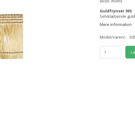
ekskl. moms
Guldfrynser 305
Selvklæbende guld
Mere information
Model/varenr.:
30
Læ