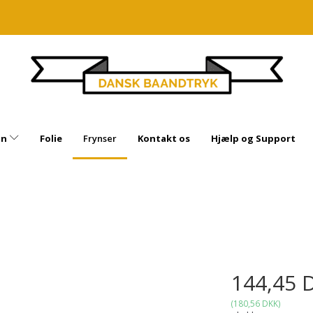
in
Folie
Frynser
Kontakt os
Hjælp og Support
144,45 
(
180,56 DKK
)