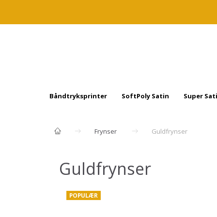
Båndtryksprinter
SoftPoly Satin
Super Sat
Frynser
Guldfrynser
Guldfrynser
POPULÆR