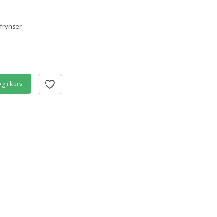
frynser
5
g i kurv