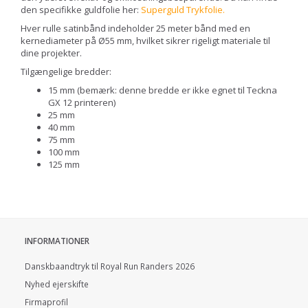
den specifikke guldfolie her:
Superguld Trykfolie
.
Hver rulle satinbånd indeholder 25 meter bånd med en
kernediameter på Ø55 mm, hvilket sikrer rigeligt materiale til
dine projekter.
Tilgængelige bredder:
15 mm (bemærk: denne bredde er ikke egnet til Teckna
GX 12 printeren)
25 mm
40 mm
75 mm
100 mm
125 mm
INFORMATIONER
Danskbaandtryk til Royal Run Randers 2026
Nyhed ejerskifte
Firmaprofil