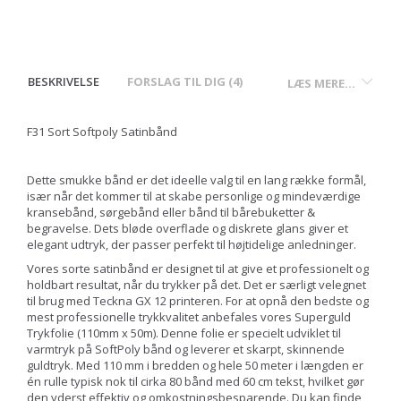
BESKRIVELSE
FORSLAG TIL DIG (4)
LÆS MERE...
F31 Sort Softpoly Satinbånd
Dette smukke bånd er det ideelle valg til en lang række formål,
især når det kommer til at skabe personlige og mindeværdige
kransebånd, sørgebånd eller bånd til bårebuketter &
begravelse. Dets bløde overflade og diskrete glans giver et
elegant udtryk, der passer perfekt til højtidelige anledninger.
Vores sorte satinbånd er designet til at give et professionelt og
holdbart resultat, når du trykker på det. Det er særligt velegnet
til brug med Teckna GX 12 printeren. For at opnå den bedste og
mest professionelle trykkvalitet anbefales vores Superguld
Trykfolie (110mm x 50m). Denne folie er specielt udviklet til
varmtryk på SoftPoly bånd og leverer et skarpt, skinnende
guldtryk. Med 110 mm i bredden og hele 50 meter i længden er
én rulle typisk nok til cirka 80 bånd med 60 cm tekst, hvilket gør
den yderst effektiv og omkostningsbesparende. Du kan finde