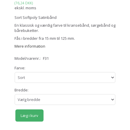
(
76,24 DKK
)
ekskl. moms
Sort Softpoly Satinbånd
En klassisk og værdig farve til kransebånd, sørgebånd og
bårebuketter.
Fås i bredder fra 15 mm til 125 mm.
Mere information
Model/varenr.:
F31
Farve:
Bredde:
Læg i kurv