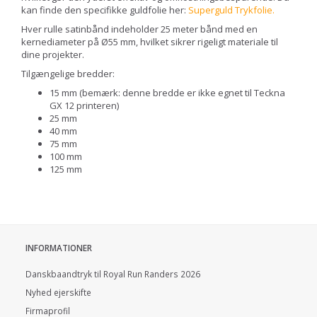
kan finde den specifikke guldfolie her:
Superguld Trykfolie
.
Hver rulle satinbånd indeholder 25 meter bånd med en
kernediameter på Ø55 mm, hvilket sikrer rigeligt materiale til
dine projekter.
Tilgængelige bredder:
15 mm (bemærk: denne bredde er ikke egnet til Teckna
GX 12 printeren)
25 mm
40 mm
75 mm
100 mm
125 mm
INFORMATIONER
Danskbaandtryk til Royal Run Randers 2026
Nyhed ejerskifte
Firmaprofil