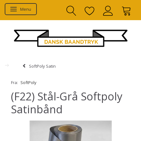
Menu
Skifte navigation
SoftPoly Satin
Fra:
SoftPoly
(F22) Stål-Grå Softpoly
Satinbånd