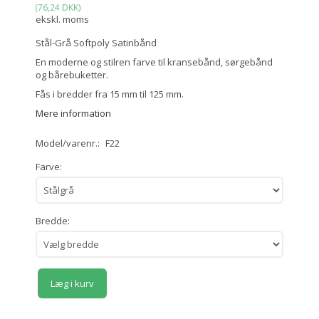
(
76,24 DKK
)
ekskl. moms
Stål-Grå Softpoly Satinbånd
En moderne og stilren farve til kransebånd, sørgebånd
og bårebuketter.
Fås i bredder fra 15 mm til 125 mm.
Mere information
Model/varenr.:
F22
Farve:
Bredde:
Læg i kurv