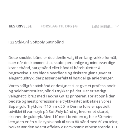
BESKRIVELSE
FORSLAG TIL DIG (4)
LÆS MERE...
F22 Stål-Grå Softpoly Satinbånd
Dette smukke bånd er det ideelle valg til en lang række formål,
især når det kommer til at skabe personlige og mindeværdige
kransebånd, sørgebånd eller bånd til bårebuketter &
begravelse. Dets bløde overflade og diskrete glans giver et
elegant udtryk, der passer perfekt til højtidelige anledninger.
Vores stålgrå satinbånd er designet til at give et professionelt
og holdbart resultat, når du trykker på det. Det er særligt
velegnet til brug med Teckna GX 12 printeren. For at opnå den
bedste og mest professionelle trykkvalitet anbefales vores
Superguld Trykfolie (110mm x 50m). Denne folie er specielt
udviklet til varmtryk på SoftPoly bånd og leverer et skarpt,
skinnende guldtryk. Med 110 mm i bredden og hele 50 meter i
længden er én rulle typisk nok til cirka 80 bånd med 60 cm tekst,
hvilket gør den yderst effektiv og omkostningsbesparende. Du