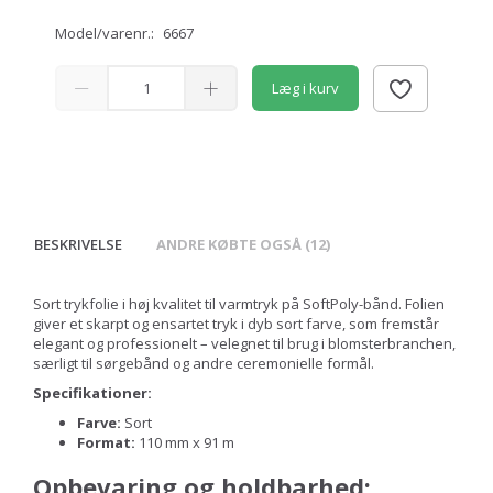
Model/varenr.:
6667
Læg i kurv
BESKRIVELSE
ANDRE KØBTE OGSÅ (12)
Sort trykfolie i høj kvalitet til varmtryk på SoftPoly-bånd. Folien
giver et skarpt og ensartet tryk i dyb sort farve, som fremstår
elegant og professionelt – velegnet til brug i blomsterbranchen,
særligt til sørgebånd og andre ceremonielle formål.
Specifikationer:
Farve:
Sort
Format:
110 mm x 91 m
Opbevaring og holdbarhed: