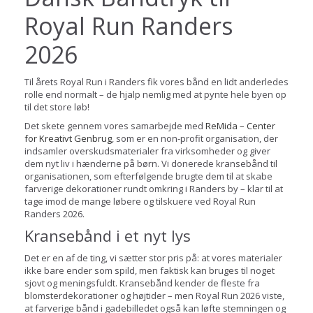
Royal Run Randers
2026
Til årets Royal Run i Randers fik vores bånd en lidt anderledes
rolle end normalt – de hjalp nemlig med at pynte hele byen op
til det store løb!
Det skete gennem vores samarbejde med
ReMida – Center
for Kreativt Genbrug
, som er en non-profit organisation, der
indsamler overskudsmaterialer fra virksomheder og giver
dem nyt liv i hænderne på børn. Vi donerede kransebånd til
organisationen, som efterfølgende brugte dem til at skabe
farverige dekorationer rundt omkring i Randers by – klar til at
tage imod de mange løbere og tilskuere ved Royal Run
Randers 2026.
Kransebånd i et nyt lys
Det er en af de ting, vi sætter stor pris på: at vores materialer
ikke bare ender som spild, men faktisk kan bruges til noget
sjovt og meningsfuldt. Kransebånd kender de fleste fra
blomsterdekorationer og højtider – men Royal Run 2026 viste,
at farverige bånd i gadebilledet også kan løfte stemningen og