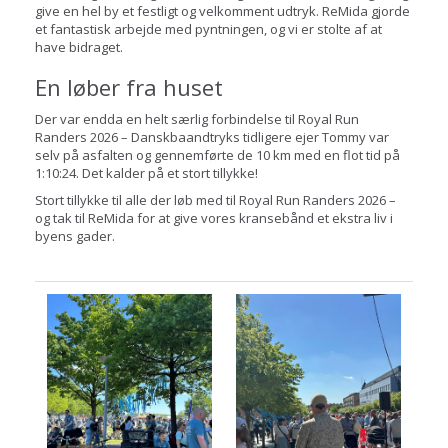
give en hel by et festligt og velkomment udtryk. ReMida gjorde
et fantastisk arbejde med pyntningen, og vi er stolte af at
have bidraget.
En løber fra huset
Der var endda en helt særlig forbindelse til Royal Run
Randers 2026 – Danskbaandtryks tidligere ejer Tommy var
selv på asfalten og gennemførte de 10 km med en flot tid på
1:10:24. Det kalder på et stort tillykke!
Stort tillykke til alle der løb med til Royal Run Randers 2026 –
og tak til ReMida for at give vores kransebånd et ekstra liv i
byens gader.