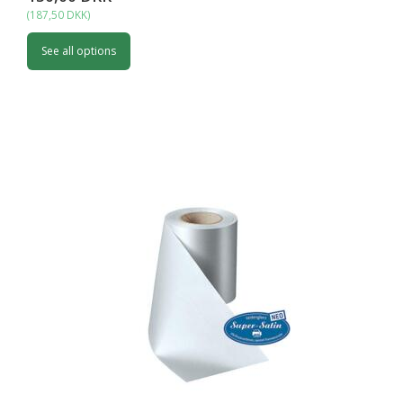
(
187,50 DKK
)
See all options