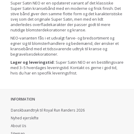
Super Satin NEO er en opdateret variant af det klassiske
Super Satin kransebånd med en moderne og frisk finish. Det
stive bånd giver den samme flotte form og det karakteristiske
svej som det originale Super Satin, men med en lidt
anderledes overfladekarakter der passer godt til mere
nutidige blomsterdekorationer og kranse.
NEO-varianten fås i et udvalgt farve- og bredsortiment og
egner sig til blomsterhandlere og bedemænd, der ønsker et
kransebånd med et tidssvarende udtryk til kranse og
begravelsesdekorationer.
Lager og leveringstid:
Super Satin NEO er en bestillingsvare
med 3–5 hverdages leveringstid. Kontakt os gerne i god tid,
hvis du har en specifik leveringsfrist.
INFORMATION
Danskbaandtryk til Royal Run Randers 2026
Nyhed ejerskifte
About Us
Sitemap