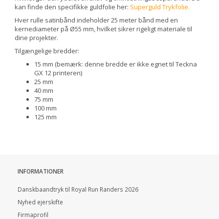
kan finde den specifikke guldfolie her:
Superguld Trykfolie
.
Hver rulle satinbånd indeholder 25 meter bånd med en
kernediameter på Ø55 mm, hvilket sikrer rigeligt materiale til
dine projekter.
Tilgængelige bredder:
15 mm (bemærk: denne bredde er ikke egnet til Teckna
GX 12 printeren)
25 mm
40 mm
75 mm
100 mm
125 mm
INFORMATIONER
Danskbaandtryk til Royal Run Randers 2026
Nyhed ejerskifte
Firmaprofil