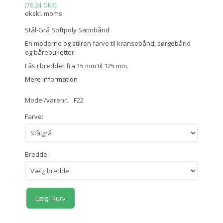
(
76,24 DKK
)
ekskl. moms
Stål-Grå Softpoly Satinbånd
En moderne og stilren farve til kransebånd, sørgebånd
og bårebuketter.
Fås i bredder fra 15 mm til 125 mm.
Mere information
Model/varenr.:
F22
Farve:
Bredde:
Læg i kurv