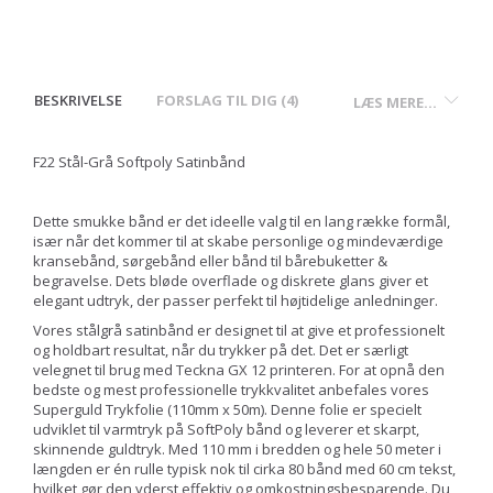
BESKRIVELSE
FORSLAG TIL DIG (4)
LÆS MERE...
F22 Stål-Grå Softpoly Satinbånd
Dette smukke bånd er det ideelle valg til en lang række formål,
især når det kommer til at skabe personlige og mindeværdige
kransebånd, sørgebånd eller bånd til bårebuketter &
begravelse. Dets bløde overflade og diskrete glans giver et
elegant udtryk, der passer perfekt til højtidelige anledninger.
Vores stålgrå satinbånd er designet til at give et professionelt
og holdbart resultat, når du trykker på det. Det er særligt
velegnet til brug med Teckna GX 12 printeren. For at opnå den
bedste og mest professionelle trykkvalitet anbefales vores
Superguld Trykfolie (110mm x 50m). Denne folie er specielt
udviklet til varmtryk på SoftPoly bånd og leverer et skarpt,
skinnende guldtryk. Med 110 mm i bredden og hele 50 meter i
længden er én rulle typisk nok til cirka 80 bånd med 60 cm tekst,
hvilket gør den yderst effektiv og omkostningsbesparende. Du