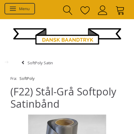
Menu
Skifte navigation
SoftPoly Satin
Fra:
SoftPoly
(F22) Stål-Grå Softpoly
Satinbånd