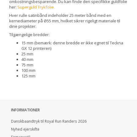
omkostningsbesparende. Du kan finde den specifikke guldfolie
her:
Superguld Trykfolie
.
Hver rulle satinbånd indeholder 25 meter bånd med en
kernediameter på Ø55 mm, hvilket sikrer rigeligt materiale til
dine projekter.
Tilgængelige bredder:
15 mm (bemærk: denne bredde er ikke egnet til Teckna
GX 12 printeren)
25 mm
40 mm
75 mm
100 mm
125 mm
INFORMATIONER
Danskbaandtryk til Royal Run Randers 2026
Nyhed ejerskifte
Firmaprofil