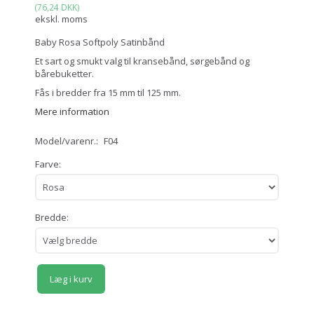
(
76,24 DKK
)
ekskl. moms
Baby Rosa Softpoly Satinbånd
Et sart og smukt valg til kransebånd, sørgebånd og
bårebuketter.
Fås i bredder fra 15 mm til 125 mm.
Mere information
Model/varenr.:
F04
Farve:
Bredde:
Læg i kurv