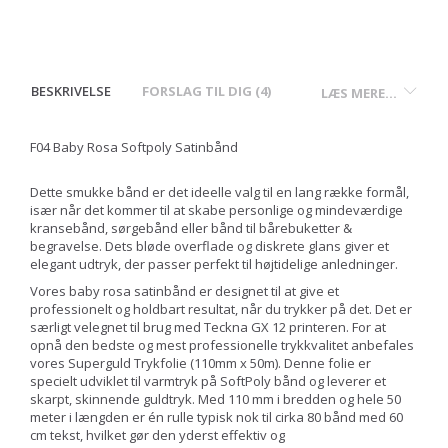
BESKRIVELSE
FORSLAG TIL DIG (4)
LÆS MERE...
F04 Baby Rosa Softpoly Satinbånd
Dette smukke bånd er det ideelle valg til en lang række formål,
især når det kommer til at skabe personlige og mindeværdige
kransebånd, sørgebånd eller bånd til bårebuketter &
begravelse. Dets bløde overflade og diskrete glans giver et
elegant udtryk, der passer perfekt til højtidelige anledninger.
Vores baby rosa satinbånd er designet til at give et
professionelt og holdbart resultat, når du trykker på det. Det er
særligt velegnet til brug med Teckna GX 12 printeren. For at
opnå den bedste og mest professionelle trykkvalitet anbefales
vores Superguld Trykfolie (110mm x 50m). Denne folie er
specielt udviklet til varmtryk på SoftPoly bånd og leverer et
skarpt, skinnende guldtryk. Med 110 mm i bredden og hele 50
meter i længden er én rulle typisk nok til cirka 80 bånd med 60
cm tekst, hvilket gør den yderst effektiv og