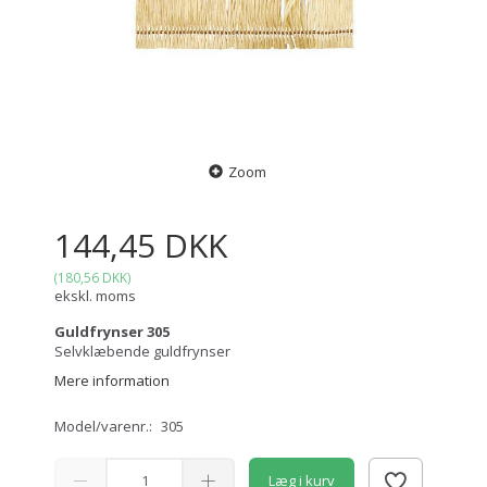
Zoom
144,45 DKK
(
180,56 DKK
)
ekskl. moms
Guldfrynser 305
Selvklæbende guldfrynser
Mere information
Model/varenr.:
305
Læg i kurv