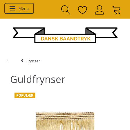
Menu
Skifte navigation
Frynser
Guldfrynser
POPULÆR