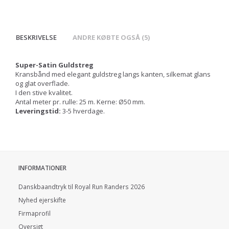
BESKRIVELSE
ANDRE KØBTE OGSÅ (5)
Super-Satin Guldstreg
Kransbånd med elegant guldstreg langs kanten, silkemat glans
og glat overflade.
I den stive kvalitet.
Antal meter pr. rulle: 25 m. Kerne: Ø50 mm.
Leveringstid:
3-5 hverdage.
INFORMATIONER
Danskbaandtryk til Royal Run Randers 2026
Nyhed ejerskifte
Firmaprofil
Oversigt