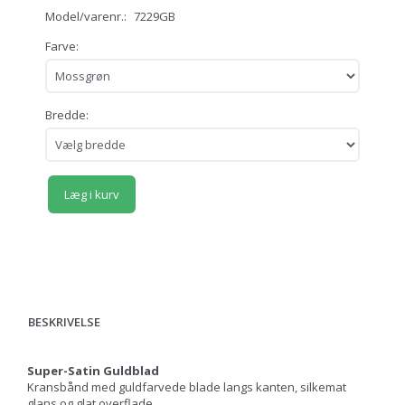
Model/varenr.:
7229GB
Farve:
Bredde:
Læg i kurv
BESKRIVELSE
Super-Satin Guldblad
Kransbånd med guldfarvede blade langs kanten, silkemat
glans og glat overflade.