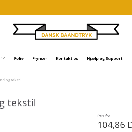
n
Folie
Frynser
Kontakt os
Hjælp og Support
ånd og tekstil
g tekstil
Pris fra
104,86 