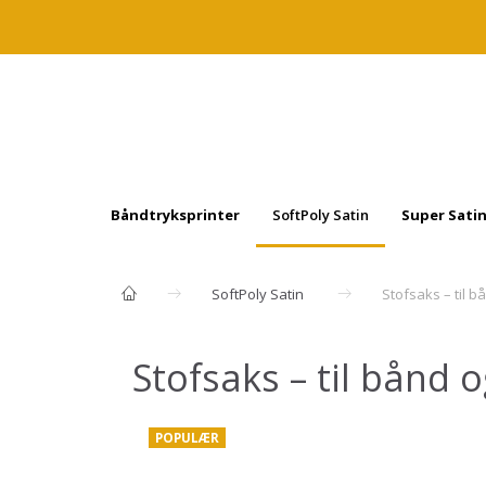
Båndtryksprinter
SoftPoly Satin
Super Sati
SoftPoly Satin
Stof­saks – til b
Stof­saks – til bånd o
POPULÆR