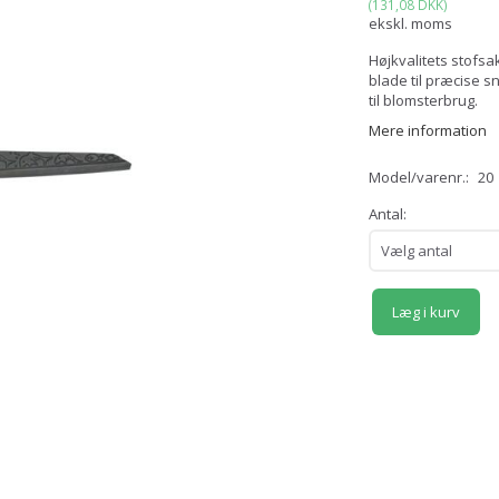
(
131,08 DKK
)
ekskl. moms
Højkvalitets stof­
blade til præcise sn
til blomsterbrug.
Mere information
Model/varenr.:
20
Antal:
Læg i kurv