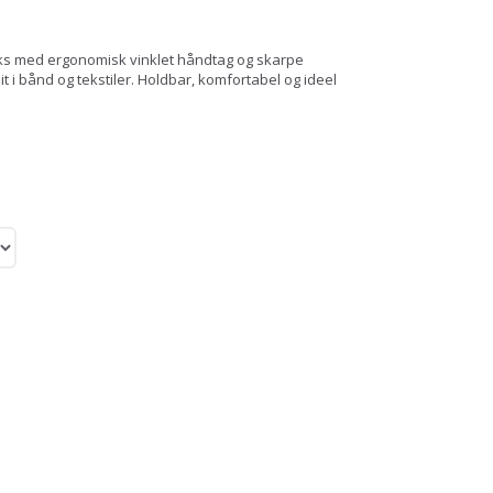
saks med ergonomisk vinklet håndtag og skarpe
it i bånd og tekstiler. Holdbar, komfortabel og ideel