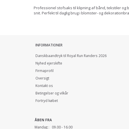
Professionel stof­saks til klipning af bånd, tekstiler
snit. Perfekt til daglig brug i blomster- og dekorationb
INFORMATIONER
Danskbaandtryk til Royal Run Randers 2026
Nyhed ejerskifte
Firmaprofil
Oversigt
Kontakt os
Betingelser og vilkår
Fortryd købet
ÅBEN FRA
Mandag : 09.00 - 16.00