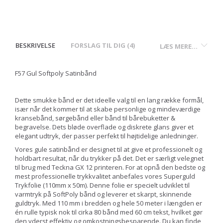
BESKRIVELSE
FORSLAG TIL DIG (4)
LÆS MERE...
F57 Gul Softpoly Satinbånd
Dette smukke bånd er det ideelle valg til en lang række formål,
især når det kommer til at skabe personlige og mindeværdige
kransebånd, sørgebånd eller bånd til bårebuketter &
begravelse. Dets bløde overflade og diskrete glans giver et
elegant udtryk, der passer perfekt til højtidelige anledninger.
Vores gule satinbånd er designet til at give et professionelt og
holdbart resultat, når du trykker på det. Det er særligt velegnet
til brug med Teckna GX 12 printeren. For at opnå den bedste og
mest professionelle trykkvalitet anbefales vores Superguld
Trykfolie (110mm x 50m). Denne folie er specielt udviklet til
varmtryk på SoftPoly bånd og leverer et skarpt, skinnende
guldtryk. Med 110 mm i bredden og hele 50 meter i længden er
én rulle typisk nok til cirka 80 bånd med 60 cm tekst, hvilket gør
den yderst effektiv og omkostningsbesparende. Du kan finde