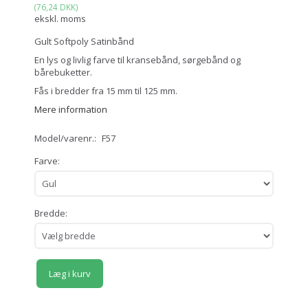
(
76,24 DKK
)
ekskl. moms
Gult Softpoly Satinbånd
En lys og livlig farve til kransebånd, sørgebånd og
bårebuketter.
Fås i bredder fra 15 mm til 125 mm.
Mere information
Model/varenr.:
F57
Farve:
Bredde:
Læg i kurv