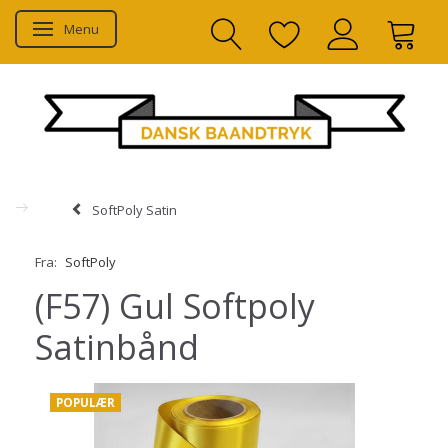
Menu
Skifte navigation
SoftPoly Satin
Fra:
SoftPoly
(F57) Gul Softpoly
Satinbånd
POPULÆR