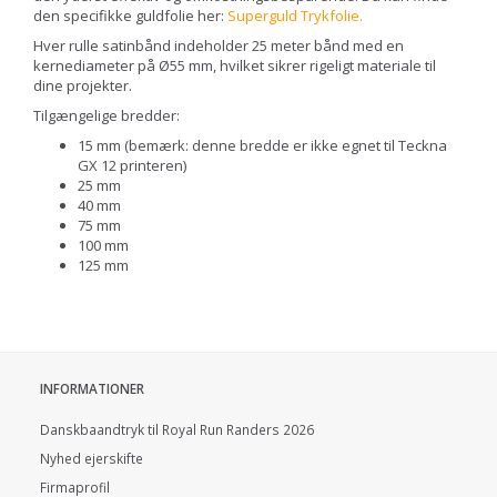
den specifikke guldfolie her:
Superguld Trykfolie
.
Hver rulle satinbånd indeholder 25 meter bånd med en
kernediameter på Ø55 mm, hvilket sikrer rigeligt materiale til
dine projekter.
Tilgængelige bredder:
15 mm (bemærk: denne bredde er ikke egnet til Teckna
GX 12 printeren)
25 mm
40 mm
75 mm
100 mm
125 mm
INFORMATIONER
Danskbaandtryk til Royal Run Randers 2026
Nyhed ejerskifte
Firmaprofil