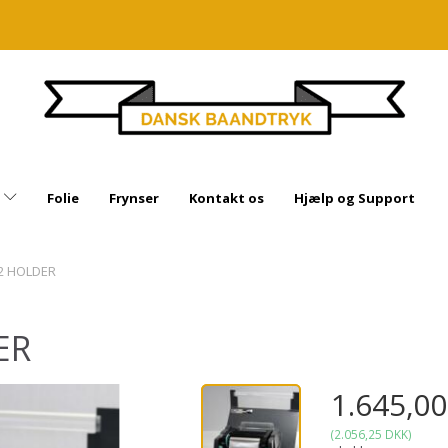
Folie
Frynser
Kontakt os
Hjælp og Support
2 HOLDER
ER
1.645,0
(
2.056,25 DKK
)